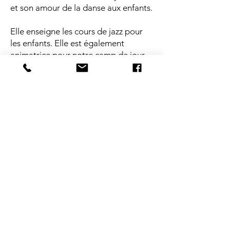
et son amour de la danse aux enfants.
Elle enseigne les cours de jazz pour
les enfants. Elle est également
animatrice pour notre camp de jour
en danse lors de la saison estivale.
POUR JOINDRE
NOTRE ÉCOLE DE DANSE
ebsh@live.ca
Boîte vocale / textos :
450 443-1851
Nos cours ont lieu dans plusieurs
centres culturels
de la
Ville de Longueuil
SUIVEZ-NOUS