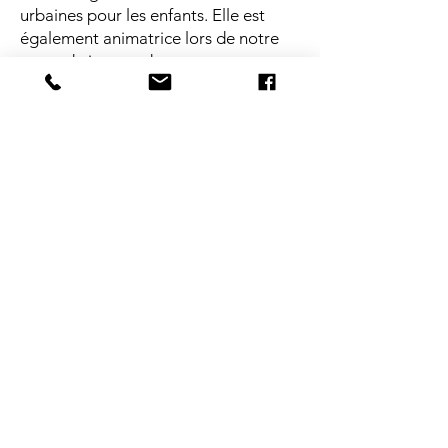
urbaines pour les enfants. Elle est
également animatrice lors de notre
camp de jour en danse.
POUR JOINDRE
NOTRE ÉCOLE DE DANSE
ebsh@live.ca
Boîte vocale / textos :
450 443-1851
Nos cours ont lieu dans plusieurs
centres culturels
de la
Ville de Longueuil
SUIVEZ-NOUS