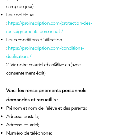
camp de jour)
Leur politique
:
https://proinscription.com/protection-des-
renseignements-personnels/
Leu
rs conditions d'utilisation
:
https://proinscription.com/conditions-
dutilisations/
2. Via notre courriel
ebsh@live.ca
(avec
consente
ment écrit)
Voici les renseignements personnels
demandés et
recueilli
s
:
Prénom et nom de l'élève et des parents;
Adresse postale;
Adresse courriel;
Numéro de téléphone;